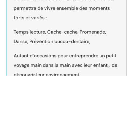
permettra de vivre ensemble des moments
forts et variés :
Temps lecture, Cache-cache, Promenade,
Danse, Prévention bucco-dentaire,
Autant d’occasions pour entreprendre un petit
voyage main dans la main avec leur enfant… de
découvrir leur environnement.
Et pour se ressourcer au cours de ce voyage,
les parents pourront participer à une soirée-
jeux autour de la thématique de la parentalité.
Manifestation uniquement ouverte aux
parents dont les enfants sont à la