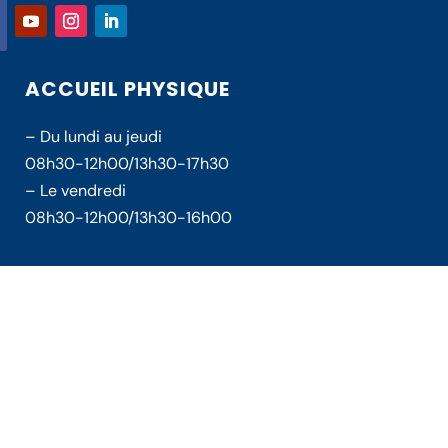
ACCUEIL PHYSIQUE
– Du lundi au jeudi
08h30-12h00/13h30-17h30
– Le vendredi
08h30-12h00/13h30-16h00
© Tous droits réservés CCTC 2022 |
MENTIONS LÉGALES
|
POLITIQUE
DE CONFIDENTIALITÉ
|
ACCESSIBILIT
É
|
PLAN DU SITE
|
by Auctavia
Communication