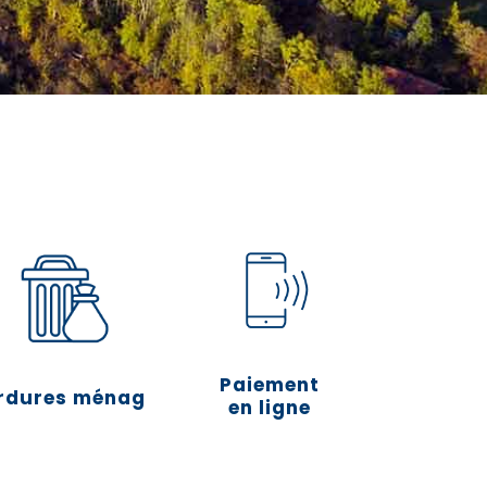
Paiement
rdures ménagères
en ligne