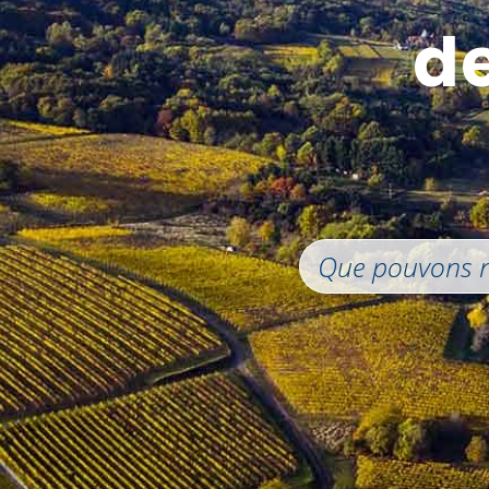
d
Search
for: