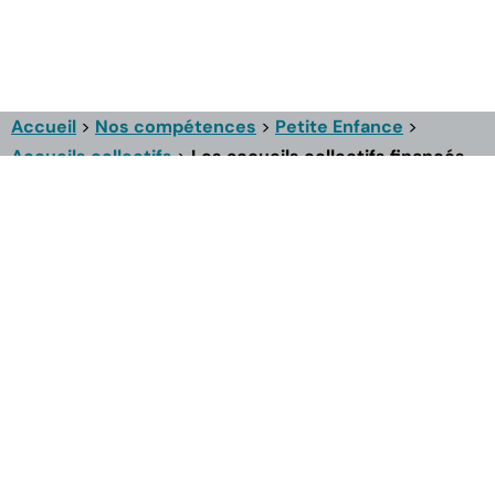
Accueil
>
Nos compétences
>
Petite Enfance
>
Accueils collectifs
>
Les accueils collectifs financés
par la CCTC