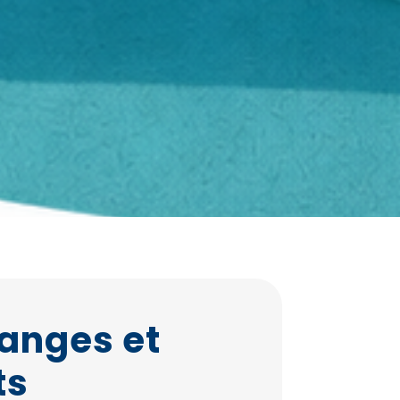
hanges et
ts