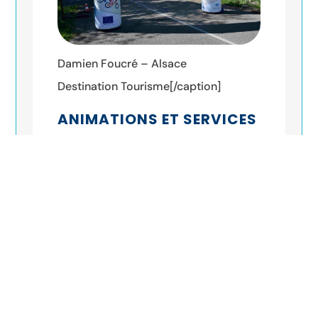
Damien Foucré – Alsace
Destination Tourisme[/caption]
ANIMATIONS ET SERVICES
Animations prévues :
A Uffholtz :
Encouragements sonores
Au Vieil Armand –
Hartmannswillerkopf :