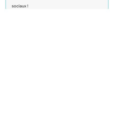
sociaux !
tout public | gratuit
| Vous pouvez vous
inscrire ici
!
RETOUR À L'ACCUEIL
+ D'ACTUALITÉS